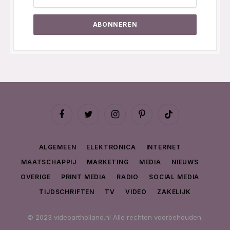
Facebook
Twitter
Instagram
Pinterest
TikTok
ALGEMEEN
ELEKTRONICA
INTERNET
MAATSCHAPPIJ
MARKETING
MEDIA
NIEUWS
OVERIGE
PRINT MEDIA
RADIO
SOCIAL MEDIA
TIJDSCHRIFTEN
TV
VIDEO
ZAKELIJK
© 2023 videoartholland.nl Alle rechten voorbehouden.