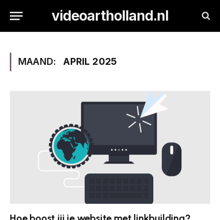
videoartholland.nl
MAAND:
APRIL 2025
Hoe boost jij je website met linkbuilding?