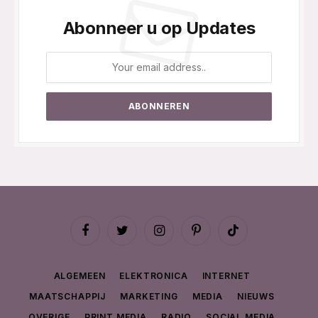
Abonneer u op Updates
Facebook
Twitter
Instagram
Pinterest
TikTok
ALGEMEEN
ELEKTRONICA
INTERNET
MAATSCHAPPIJ
MARKETING
MEDIA
NIEUWS
OVERIGE
PRINT MEDIA
RADIO
SOCIAL MEDIA